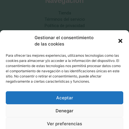
Navegación
Tienda
Términos del servicio
Política de privacidad
Política de cookies
Gestionar el consentimiento
Política de devoluciones
de las cookies
Para ofrecer las mejores experiencias, utilizamos tecnologías como las
cookies para almacenar y/o acceder a la información del dispositivo. El
consentimiento de estas tecnologías nos permitirá procesar datos como
Educación canina respetuosa
el comportamiento de navegación o las identificaciones únicas en este
sitio. No consentir o retirar el consentimiento, puede afectar
MásQcan ©2026
negativamente a ciertas características y funciones.
Aceptar
Denegar
Ver preferencias