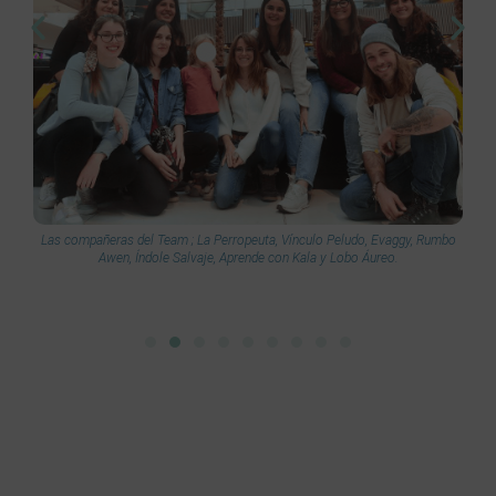
Las compañeras del Team ; La Perropeuta, Vínculo Peludo, Evaggy, Rumbo
Awen, Índole Salvaje, Aprende con Kala y Lobo Áureo.