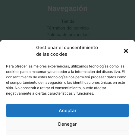
Navegación
Tienda
Términos del servicio
Política de privacidad
Política de cookies
Gestionar el consentimiento
Política de devoluciones
de las cookies
Para ofrecer las mejores experiencias, utilizamos tecnologías como las
cookies para almacenar y/o acceder a la información del dispositivo. El
consentimiento de estas tecnologías nos permitirá procesar datos como
Educación canina respetuosa
el comportamiento de navegación o las identificaciones únicas en este
sitio. No consentir o retirar el consentimiento, puede afectar
MásQcan ©2026
negativamente a ciertas características y funciones.
Aceptar
Denegar