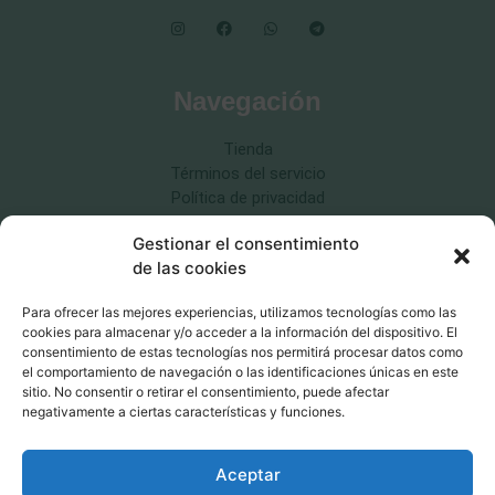
Navegación
Tienda
Términos del servicio
Política de privacidad
Política de cookies
Gestionar el consentimiento
Política de devoluciones
de las cookies
Para ofrecer las mejores experiencias, utilizamos tecnologías como las
cookies para almacenar y/o acceder a la información del dispositivo. El
consentimiento de estas tecnologías nos permitirá procesar datos como
Educación canina respetuosa
el comportamiento de navegación o las identificaciones únicas en este
sitio. No consentir o retirar el consentimiento, puede afectar
MásQcan ©2026
negativamente a ciertas características y funciones.
Aceptar