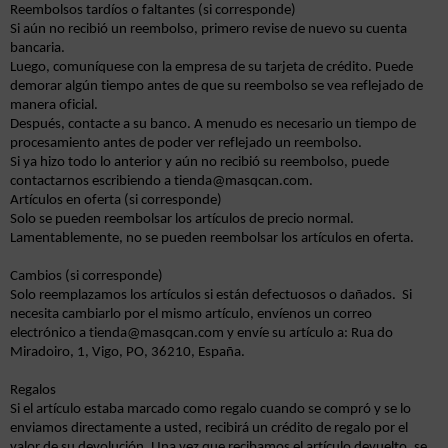
Reembolsos tardíos o faltantes (si corresponde)
Si aún no recibió un reembolso, primero revise de nuevo su cuenta
bancaria.
Luego, comuníquese con la empresa de su tarjeta de crédito. Puede
demorar algún tiempo antes de que su reembolso se vea reflejado de
manera oficial.
Después, contacte a su banco. A menudo es necesario un tiempo de
procesamiento antes de poder ver reflejado un reembolso.
Si ya hizo todo lo anterior y aún no recibió su reembolso, puede
contactarnos escribiendo a
tienda@masqcan.com
.
Artículos en oferta (si corresponde)
Solo se pueden reembolsar los artículos de precio normal.
Lamentablemente, no se pueden reembolsar los artículos en oferta.
Cambios (si corresponde)
Solo reemplazamos los artículos si están defectuosos o dañados. Si
necesita cambiarlo por el mismo artículo, envíenos un correo
electrónico a
tienda@masqcan.com
y envíe su artículo a:
Rua
do
Miradoiro
, 1, Vigo, PO, 36210, España.
Regalos
Si el artículo estaba marcado como regalo cuando se compró y se lo
enviamos directamente a usted, recibirá un crédito de regalo por el
valor de su devolución. Una vez que recibamos el artículo devuelto, se