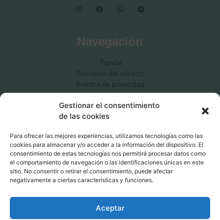
Navegación
Tienda
Términos del servicio
Política de privacidad
Política de cookies
Gestionar el consentimiento
Política de devoluciones
de las cookies
Para ofrecer las mejores experiencias, utilizamos tecnologías como las
cookies para almacenar y/o acceder a la información del dispositivo. El
consentimiento de estas tecnologías nos permitirá procesar datos como
Educación canina respetuosa
el comportamiento de navegación o las identificaciones únicas en este
sitio. No consentir o retirar el consentimiento, puede afectar
MásQcan ©2026
negativamente a ciertas características y funciones.
Aceptar